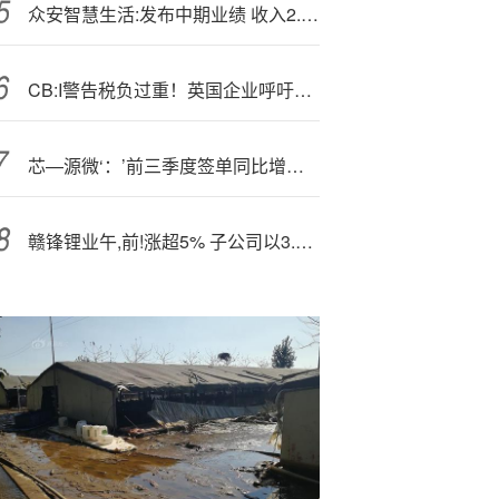
众安智慧生活:发布中期业绩 收入2.14亿元同比增加17.76%
CB:I警告税负过重！英国企业呼吁里夫斯收手 英镑GBPUSD或迎政策冲击
芯—源微‘：’前三季度签单同比增长，化学清洗机增长亮眼
赣锋锂业午,前!涨超5% 子公司以3.43亿美元收购Mali Lithium 40%股权