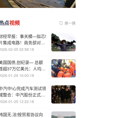
热点
视频
换一换
财经早报：事关模—拟芯!
片集成电路！商务部对美
发起反倾销调查，罗永浩
2026-02-05 02:58:18
向贾国龙重新开战|2025
年9月15日
美国国债,创纪录— 总额
首超37万亿美元：人均负
债近78万元
2026-01-29 16:00:18
中汽中!心完成汽车测试领
域整合：中汽股份正式股
权收购极限检验中心
2026-01-25 12:22:18
韩国无.法!按贸易协议向