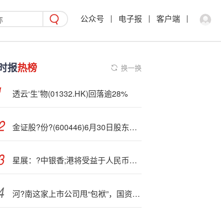
公众号
电子报
客户端
时报
热榜
换一换
透云‘生’物(01332.HK)回落逾28%
金证股?份?(600446)6月30日股东户数9.06万户，较上期增加31.64%
星展：?中银香;港将受益于人民币代币化和国际化长期机遇
河?南这家上市公司甩“包袱”，国资大股东接盘