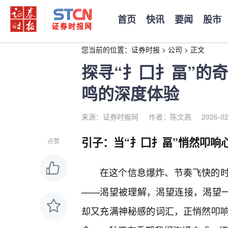
首页
快讯
要闻
股市
您当前的位置：
证券时报
>
公司
>
正文
探寻“扌囗扌畐”的
鸣的深度体验
来源：证券时报网
作者：陈文茜
2026-02
引子：当“扌囗扌畐”悄然叩响
点赞
在这个信息爆炸、节奏飞快的
——渴望被理解，渴望连接，渴望一
却又充满神秘感的词汇，正悄然叩