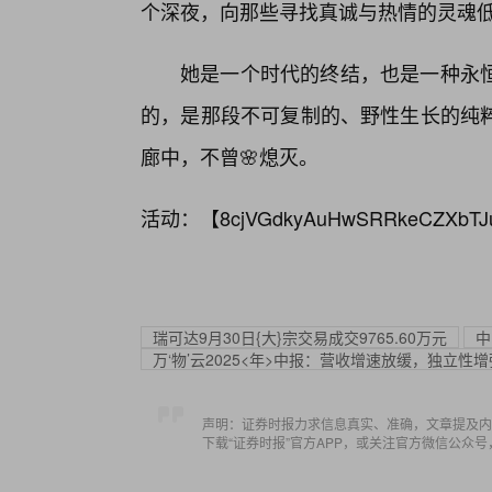
个深夜，向那些寻找真诚与热情的灵魂
她是一个时代的终结，也是一种永
的，是那段不可复制的、野性生长的纯
廊中，不曾🌸熄灭。
活动：【
8cjVGdkyAuHwSRRkeCZXbTJ
瑞可达9月30日{大}宗交易成交9765.60万元
中
万‘物’云2025<年>中报：营收增速放缓，独立性
声明：证券时报力求信息真实、准确，文章提及内
下载“证券时报”官方APP，或关注官方微信公众