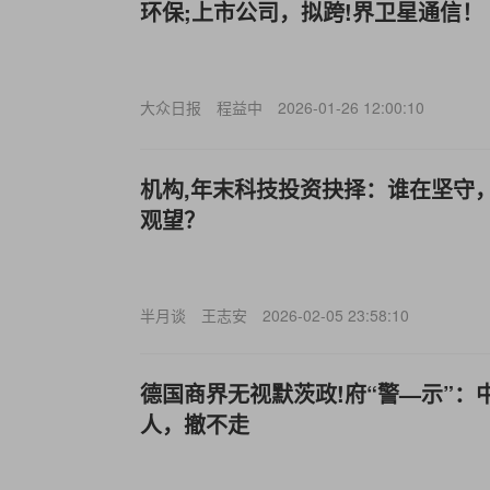
环保;上市公司，拟跨!界卫星通信！
大众日报
程益中
2026-01-26 12:00:10
机构,年末科技投资抉择：谁在坚守
观望？
半月谈
王志安
2026-02-05 23:58:10
德国商界无视默茨政!府“警—示”：
人，撤不走